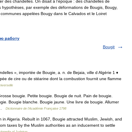
er
des
chandelles
.
On
disait
à
l
'
époque
:
des
chandelles
de
s
hypothèses
,
par
exemple
des
déformations
de
Bougis
,
Bougy
,
communes
appelées
Bougy
dans
le
Calvados
et
le
Loiret
ю работу
Bougit
ndelles », importée de Bougie, a. n. de Bejaia, ville d Algérie 1 ♦
ée de cire ou de stéarine dont la combustion fournit une flamme
iverselle
rosse bougie. Petite bougie. Bougie de nuit. Pain de bougie.
ugie. Bougie blanche. Bougie jaune. Une livre de bougie. Allumer
… …
Dictionnaire de l'Académie Française 1798
 in Algeria. Rebuilt in 1067, Bougie attracted Muslim, Jewish, and
om taxes by the Muslim authorities as an inducement to settle
lopedia of Judaism