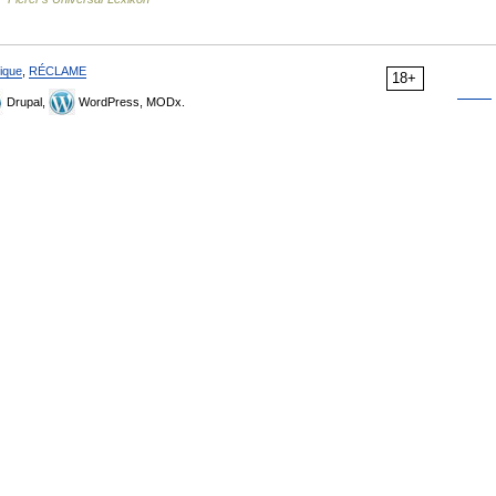
ique
,
RÉCLAME
18+
Drupal,
WordPress, MODx.