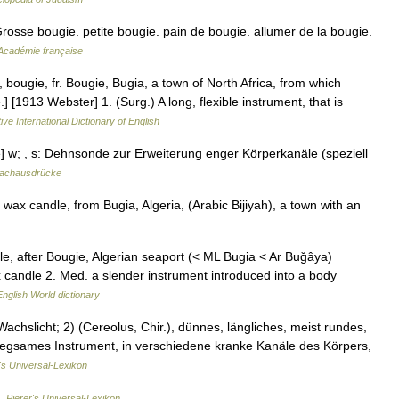
osse bougie. petite bougie. pain de bougie. allumer de la bougie.
l'Académie française
 bougie, fr. Bougie, Bugia, a town of North Africa, from which
] [1913 Webster] 1. (Surg.) A long, flexible instrument, that is
ive International Dictionary of English
gie] w; , s: Dehnsonde zur Erweiterung enger Körperkanäle (speziell
Fachausdrücke
ax candle, from Bugia, Algeria, (Arabic Bijiyah), a town with an
dle, after Bougie, Algerian seaport (< ML Bugia < Ar Buǧâya)
candle 2. Med. a slender instrument introduced into a body
English World dictionary
Wachslicht; 2) (Cereolus, Chir.), dünnes, längliches, meist rundes,
biegsames Instrument, in verschiedene kranke Kanäle des Körpers,
's Universal-Lexikon
 …
Pierer's Universal-Lexikon