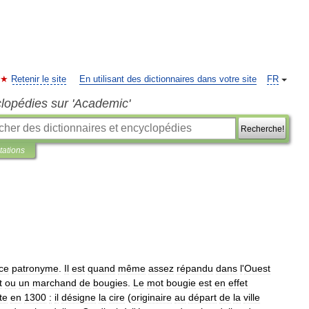
Retenir le site
En utilisant des dictionnaires dans votre site
FR
clopédies sur 'Academic'
Recherche!
tations
ce
patronyme
.
Il
est
quand
même
assez
répandu
dans
l
'
Ouest
t
ou
un
marchand
de
bougies
.
Le
mot
bougie
est
en
effet
te
en
1300
:
il
désigne
la
cire
(
originaire
au
départ
de
la
ville