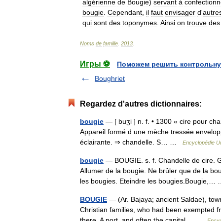
algérienne
de
Bougie
)
servant
à
confectionn
bougie
.
Cependant
,
il
faut
envisager
d
'
autre
qui
sont
des
toponymes
.
Ainsi
on
trouve
des
Noms
de
famille
.
2013
.
Игры ⚽
Поможем решить контрольну
Boughriet
Regardez d'autres dictionnaires:
bougie
— [ buʒi ] n. f. • 1300 « cire pour cha
Appareil formé d une mèche tressée envelopp
éclairante. ⇒ chandelle. S… …
Encyclopédie Un
bougie
— BOUGIE. s. f. Chandelle de cire. G
Allumer de la bougie. Ne brûler que de la bo
les bougies. Eteindre les bougies.Bougie,
BOUGIE
— (Ar. Bajaya; ancient Saldae), town
Christian families, who had been exempted fr
there. A port, and often the capital… …
Encyc