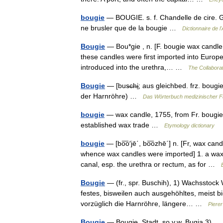
bougie
— BOUGIE. s. f. Chandelle de cire. Gr
ne brusler que de la bougie …
Dictionnaire de 
Bougie
— Bou*gie , n. [F. bougie wax candle,
these candles were first imported into Europe.
introduced into the urethra,… …
The Collaborat
Bougie
— [bus̶c̶h̶i̱; aus gleichbed. frz. bou
der Harnröhre) …
Das Wörterbuch medizinischer 
bougie
— wax candle, 1755, from Fr. bougie w
established wax trade …
Etymology dictionary
bougie
— [bo͞o′jē΄, bo͞ozhē΄] n. [Fr, wax can
whence wax candles were imported] 1. a wax 
canal, esp. the urethra or rectum, as for …
Bougie
— (fr., spr. Buschih), 1) Wachsstock 
festes, bisweilen auch ausgehöhltes, meist 
vorzüglich die Harnröhre, längere… …
Pierer
Bougie
— Bougie, Stadt, so v.w. Bugia 3)