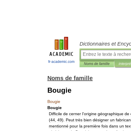
Dictionnaires et Ency
fr-academic.com
Noms de famille
interpré
Noms de famille
Bougie
Bougie
Bougie
Difficile
de
cerner
l
'
origine
géographique
de
(
44
,
49
).
Peut
très
bien
désigner
un
fabrican
mentionné
pour
la
première
fois
dans
un
tex